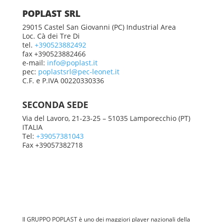
POPLAST SRL
29015 Castel San Giovanni (PC) Industrial Area
Loc. Cà dei Tre Di
tel.
+390523882492
fax +390523882466
e-mail:
info@poplast.it
pec:
poplastsrl@pec-leonet.it
C.F. e P.IVA 00220330336
SECONDA SEDE
Via del Lavoro, 21-23-25 – 51035 Lamporecchio (PT)
ITALIA
Tel:
+39057381043
Fax +39057382718
Il GRUPPO POPLAST è uno dei maggiori player nazionali della